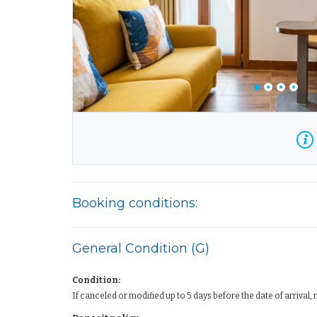
Booking conditions:
General Condition (G)
Condition:
If canceled or modified up to 5 days before the date of arrival,