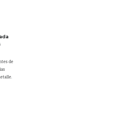
rada
s
ntes de
ias
etalle.