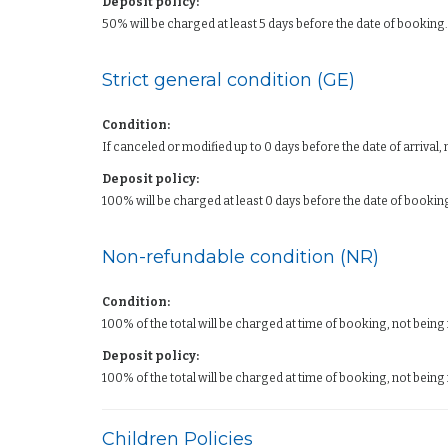
Deposit policy:
50% will be charged at least 5 days before the date of booking.
Strict general condition (GE)
Condition:
If canceled or modified up to 0 days before the date of arrival,
Deposit policy:
100% will be charged at least 0 days before the date of bookin
Non-refundable condition (NR)
Condition:
100% of the total will be charged at time of booking, not being
Deposit policy:
100% of the total will be charged at time of booking, not being
Children Policies