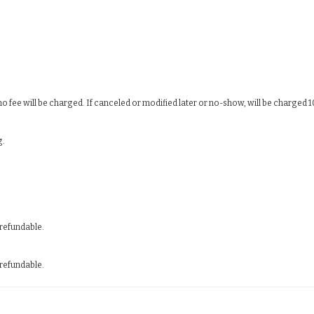
 no fee will be charged. If canceled or modified later or no-show, will be charged 
g.
 refundable.
 refundable.